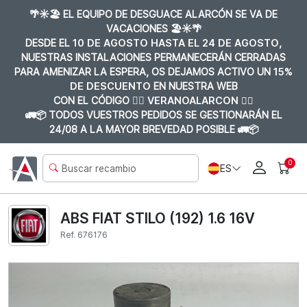
🌴☀️🏖️ EL EQUIPO DE DESGUACE ALARCÓN SE VA DE
VACACIONES 🏖️☀️🌴
DESDE EL
10 DE AGOSTO HASTA EL 24 DE AGOSTO
,
NUESTRAS INSTALACIONES PERMANECERÁN CERRADAS
PARA AMENIZAR LA ESPERA, OS DEJAMOS ACTIVO UN
15%
DE DESCUENTO
EN NUESTRA WEB
CON EL CÓDIGO 👉🏼
VERANOALARCON 👈🏼
🚛📦 TODOS VUESTROS PEDIDOS SE GESTIONARÁN EL
24/08 A LA MAYOR BREVEDAD POSIBLE 🚛📦
0
ES
ABS FIAT STILO (192) 1.6 16V
Ref. 676176