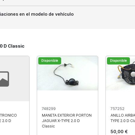
iaciones en el modelo de vehículo
0 D Classic
Disponible
Disponible
748299
757252
TRONICO
MANETA EXTERIOR PORTON
ANILLO AIRB
 2.0 D
JAGUAR X-TYPE 2.0 D
TYPE 2.0 D Cl
Classic
50,00 €