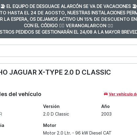
️🏖️ EL EQUIPO DE DESGUACE ALARCÓN SE VA DE VACACIONES 🏖️
TO HASTA EL 24 DE AGOSTO
, NUESTRAS INSTALACIONES PE
R LA ESPERA, OS DEJAMOS ACTIVO UN
15% DE DESCUENTO
EN
CON EL CÓDIGO 👉🏼
VERANOALARCON 👈🏼
STROS PEDIDOS SE GESTIONARÁN EL 24/08 A LA MAYOR BREVED
O JAGUAR X-TYPE 2.0 D CLASSIC
les del vehículo
Ver vehículo d
Versión
Año
R
2.0 D Classic
2003
ia
Motor
Motor 2.0 Ltr. - 96 kW Diesel CAT