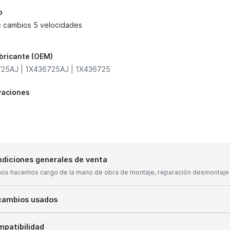
o
e cambios 5 velocidades
abricante (OEM)
25AJ | 1X436725AJ | 1X436725
vaciones
diciones generales de venta
nos hacemos cargo de la mano de obra de montaje, reparación desmontaje y
cambios usados
patibilidad