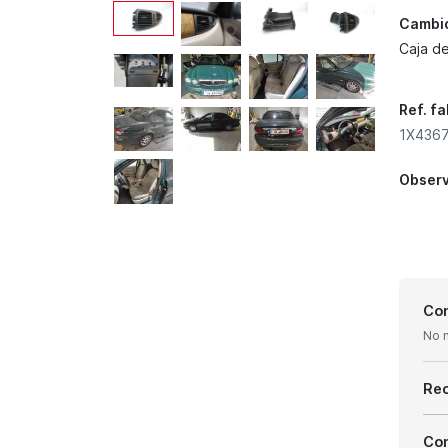
Cambi
Caja d
Ref. f
1X4367
Obser
Con
No 
Re
Com