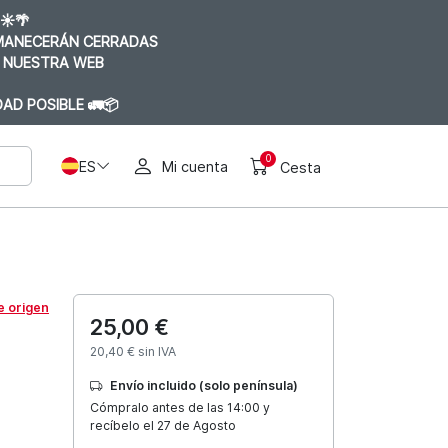
☀️🌴
RMANECERÁN CERRADAS
 NUESTRA WEB
AD POSIBLE 🚛📦
0
ES
Mi cuenta
Cesta
e origen
25,00 €
20,40 € sin IVA
Envío incluido (solo península)
Cómpralo antes de las 14:00 y
recíbelo el 27 de Agosto