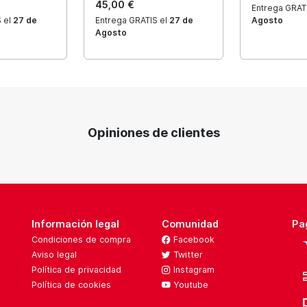
45,00 €
Entrega GRAT
 el
27 de
Entrega GRATIS el
27 de
Agosto
Agosto
Opiniones de clientes
Información legal
Comunidad
Pa
Condiciones de compra
Facebook
Aviso legal
Twitter
Política de privacidad
Instagram
Política de cookies
Youtube