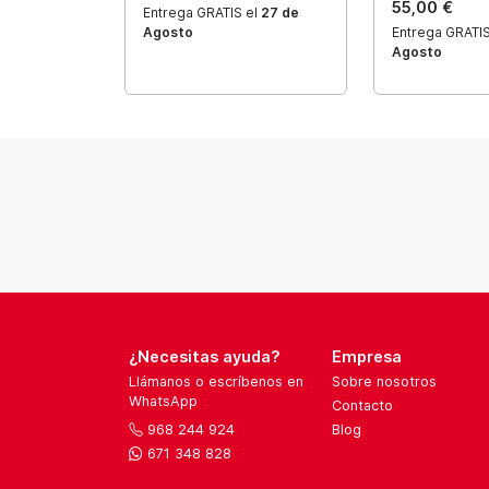
55,00 €
Entrega GRATIS el
27 de
Agosto
Entrega GRATIS
Agosto
¿Necesitas ayuda?
Empresa
Llámanos o escríbenos en
Sobre nosotros
WhatsApp
Contacto
968 244 924
Blog
671 348 828