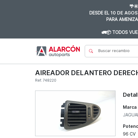
🌴☀
DESDE EL
10 DE AGOS
PARA AMENIZA
🚛📦 TODOS VUE
AIREADOR DELANTERO DERECH
Ref. 748220
Detal
Marca
JAGUA
Potenc
96 CV