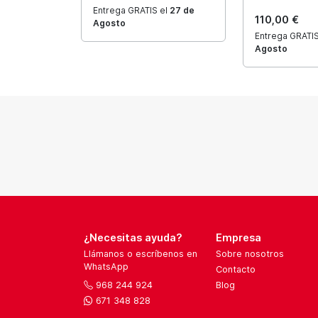
Entrega GRATIS el
27 de
110,00 €
Agosto
Entrega GRATIS
Agosto
¿Necesitas ayuda?
Empresa
Llámanos o escríbenos en
Sobre nosotros
WhatsApp
Contacto
968 244 924
Blog
671 348 828