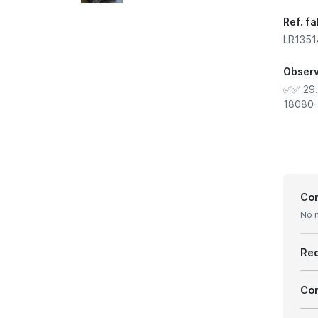
Ref. f
LR1351
Obser
✅✅ 29.
18080-
Con
No 
Re
Com