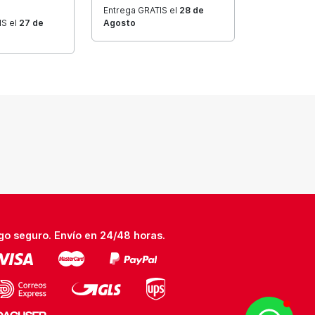
Entrega GRATIS el
28 de
IS el
27 de
Agosto
go seguro. Envío en 24/48 horas.