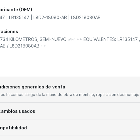
abricante (OEM)
47 | LR135147 | L8D2-18080-AB | L8D218080AB
vaciones
734 KILOMETROS, SEMI-NUEVO ✅✅ ++ EQUIVALENTES: LR135147 /
AB / L8D218080AB ++
diciones generales de venta
nos hacemos cargo de la mano de obra de montaje, reparación desmontaje y
cambios usados
patibilidad