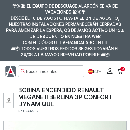
🌴☀️🏖️ EL EQUIPO DE DESGUACE ALARCÓN SE VA DE
VACACIONES 🏖️☀️🌴
DESDE EL
10 DE AGOSTO HASTA EL 24 DE AGOSTO
,
NUESTRAS INSTALACIONES PERMANECERÁN CERRADAS
PARA AMENIZAR LA ESPERA, OS DEJAMOS ACTIVO UN
15%
DE DESCUENTO
EN NUESTRA WEB
CON EL CÓDIGO 👉🏼
VERANOALARCON 👈🏼
🚛📦 TODOS VUESTROS PEDIDOS SE GESTIONARÁN EL
24/08 A LA MAYOR BREVEDAD POSIBLE 🚛📦
0
ES
BOBINA ENCENDIDO RENAULT
MEGANE II BERLINA 3P CONFORT
DYNAMIQUE
Ref. 744532