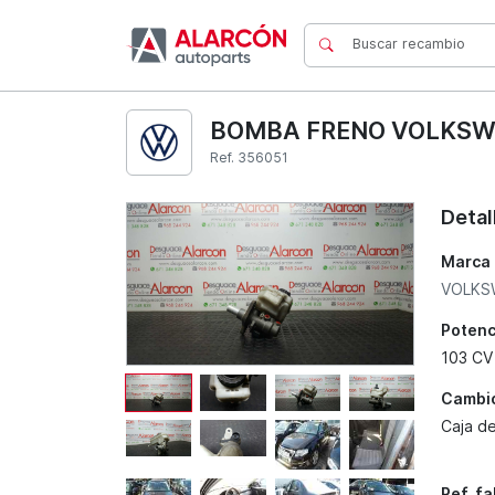
BOMBA FRENO VOLKSWA
Ref. 356051
Detal
Marca
VOLKS
Potenc
103 CV
Cambi
Caja d
Ref. f