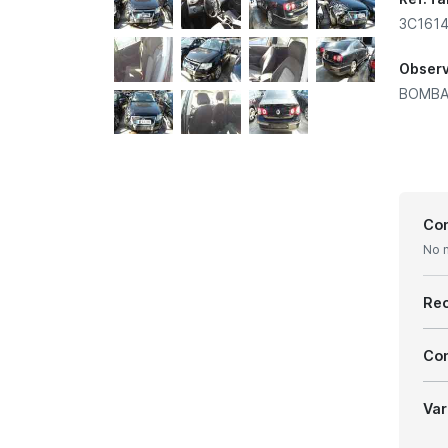
3C1614
Obser
BOMBA 
Con
No 
Re
Com
Var