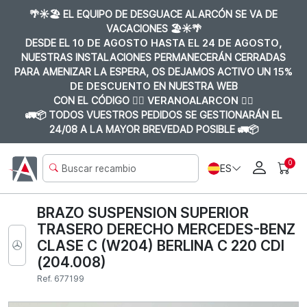
🌴☀️🏖️ EL EQUIPO DE DESGUACE ALARCÓN SE VA DE
VACACIONES 🏖️☀️🌴
DESDE EL
10 DE AGOSTO HASTA EL 24 DE AGOSTO
,
NUESTRAS INSTALACIONES PERMANECERÁN CERRADAS
PARA AMENIZAR LA ESPERA, OS DEJAMOS ACTIVO UN
15%
DE DESCUENTO
EN NUESTRA WEB
CON EL CÓDIGO 👉🏼
VERANOALARCON 👈🏼
🚛📦 TODOS VUESTROS PEDIDOS SE GESTIONARÁN EL
24/08 A LA MAYOR BREVEDAD POSIBLE 🚛📦
0
ES
BRAZO SUSPENSION SUPERIOR
TRASERO DERECHO MERCEDES-BENZ
CLASE C (W204) BERLINA C 220 CDI
(204.008)
Ref. 677199