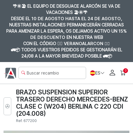
🌴☀️🏖️ EL EQUIPO DE DESGUACE ALARCÓN SE VA DE
VACACIONES 🏖️☀️🌴
DESDE EL
10 DE AGOSTO HASTA EL 24 DE AGOSTO
,
NUESTRAS INSTALACIONES PERMANECERÁN CERRADAS
PARA AMENIZAR LA ESPERA, OS DEJAMOS ACTIVO UN
15%
DE DESCUENTO
EN NUESTRA WEB
CON EL CÓDIGO 👉🏼
VERANOALARCON 👈🏼
🚛📦 TODOS VUESTROS PEDIDOS SE GESTIONARÁN EL
24/08 A LA MAYOR BREVEDAD POSIBLE 🚛📦
0
ES
BRAZO SUSPENSION SUPERIOR
TRASERO DERECHO MERCEDES-BENZ
CLASE C (W204) BERLINA C 220 CDI
(204.008)
Ref. 677200