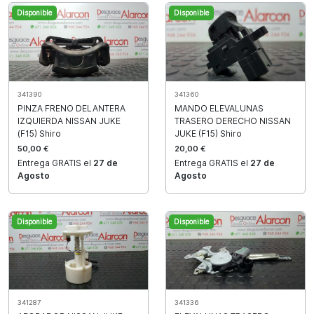
Disponible
Disponible
341390
341360
PINZA FRENO DELANTERA
MANDO ELEVALUNAS
IZQUIERDA NISSAN JUKE
TRASERO DERECHO NISSAN
(F15) Shiro
JUKE (F15) Shiro
50,00 €
20,00 €
Entrega GRATIS el
27 de
Entrega GRATIS el
27 de
Agosto
Agosto
Disponible
Disponible
341287
341336