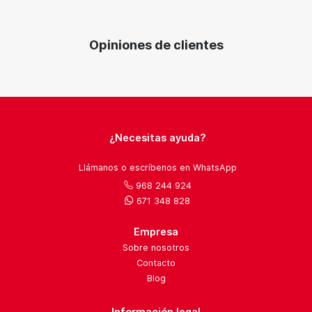
Opiniones de clientes
¿Necesitas ayuda?
Llámanos o escríbenos en WhatsApp
968 244 924
671 348 828
Empresa
Sobre nosotros
Contacto
Blog
Información legal