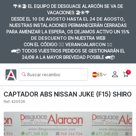
🌴☀️🏖️ EL EQUIPO DE DESGUACE ALARCÓN SE VA DE
VACACIONES 🏖️☀️🌴
DESDE EL
10 DE AGOSTO HASTA EL 24 DE AGOSTO
,
NUESTRAS INSTALACIONES PERMANECERÁN CERRADAS
PARA AMENIZAR LA ESPERA, OS DEJAMOS ACTIVO UN
15%
DE DESCUENTO
EN NUESTRA WEB
CON EL CÓDIGO 👉🏼
VERANOALARCON 👈🏼
🚛📦 TODOS VUESTROS PEDIDOS SE GESTIONARÁN EL
24/08 A LA MAYOR BREVEDAD POSIBLE 🚛📦
0
ES
CAPTADOR ABS NISSAN JUKE (F15) SHIRO
Ref. 420526