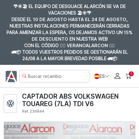
🌴☀️🏖️ EL EQUIPO DE DESGUACE ALARCÓN SE VA DE
VACACIONES 🏖️☀️🌴
DESDE EL
10 DE AGOSTO HASTA EL 24 DE AGOSTO
,
NUESTRAS INSTALACIONES PERMANECERÁN CERRADAS
PARA AMENIZAR LA ESPERA, OS DEJAMOS ACTIVO UN
15%
DE DESCUENTO
EN NUESTRA WEB
CON EL CÓDIGO 👉🏼
VERANOALARCON 👈🏼
🚛📦 TODOS VUESTROS PEDIDOS SE GESTIONARÁN EL
24/08 A LA MAYOR BREVEDAD POSIBLE 🚛📦
0
ES
CAPTADOR ABS VOLKSWAGEN
TOUAREG (7LA) TDI V6
Ref. 239844