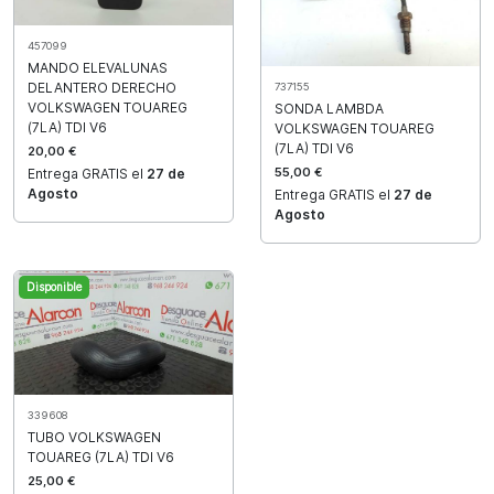
457099
MANDO ELEVALUNAS
DELANTERO DERECHO
737155
VOLKSWAGEN TOUAREG
SONDA LAMBDA
(7LA) TDI V6
VOLKSWAGEN TOUAREG
(7LA) TDI V6
20,00 €
55,00 €
Entrega GRATIS el
27 de
Agosto
Entrega GRATIS el
27 de
Agosto
Disponible
339608
TUBO VOLKSWAGEN
TOUAREG (7LA) TDI V6
25,00 €