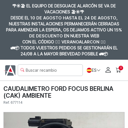
🌴☀️🏖️ EL EQUIPO DE DESGUACE ALARCÓN SE VA DE
VACACIONES 🏖️☀️🌴
DESDE EL
10 DE AGOSTO HASTA EL 24 DE AGOSTO
,
NUESTRAS INSTALACIONES PERMANECERÁN CERRADAS
PARA AMENIZAR LA ESPERA, OS DEJAMOS ACTIVO UN
15%
DE DESCUENTO
EN NUESTRA WEB
CON EL CÓDIGO 👉🏼
VERANOALARCON 👈🏼
🚛📦 TODOS VUESTROS PEDIDOS SE GESTIONARÁN EL
24/08 A LA MAYOR BREVEDAD POSIBLE 🚛📦
0
ES
CAUDALIMETRO FORD FOCUS BERLINA
(CAK) AMBIENTE
Ref. 677114