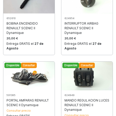
652610
624954
BOBINA ENCENDIDO
INTERRUPTOR AIRBAG
RENAULT SCENIC II
RENAULT SCENIC II
Dynamique
Dynamique
20,00 €
20,00 €
Entrega GRATIS el
27 de
Entrega GRATIS el
27 de
Agosto
Agosto
Disponible
Consultar
Disponible
Consultar
591385
624949
PORTALAMPARAS RENAULT
MANDO REGULACION LUCES
SCENIC II Dynamique
RENAULT SCENIC II
Dynamique
Consultar precio
Consultar precio
Entrega GRATIS