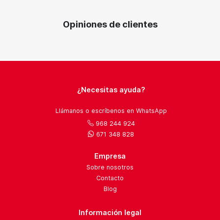
Opiniones de clientes
¿Necesitas ayuda?
Llámanos o escríbenos en WhatsApp
968 244 924
671 348 828
Empresa
Sobre nosotros
Contacto
Blog
Información legal