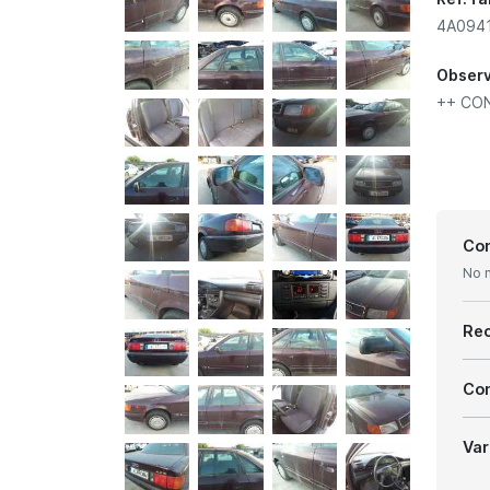
4A0941
Obser
++ CON
Con
No 
Re
Com
Var