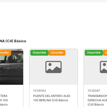
NA (C4) Básico
nsultar
Disponible
Consultar
Disponible
C
1039062
1039087
NTERA
PUENTE DELANTERO AUDI
TRANSMISIO
I 100
100 BERLINA (C4) Básico
DERECHA AUD
Básico
(C4) Básico