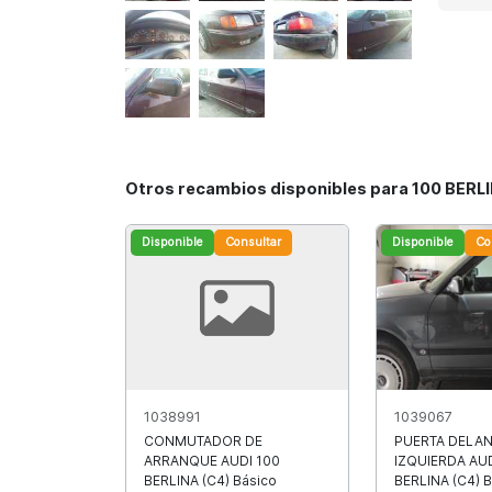
Otros recambios disponibles para 100 BERLI
Disponible
Consultar
Disponible
Co
1038991
1039067
CONMUTADOR DE
PUERTA DELA
ARRANQUE AUDI 100
IZQUIERDA AUD
BERLINA (C4) Básico
BERLINA (C4) 