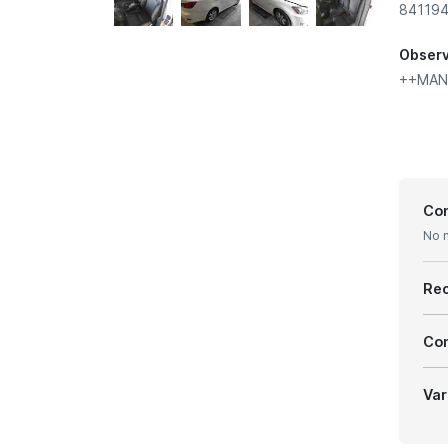
841194
Obser
++MAN
Con
No 
Re
Com
Var