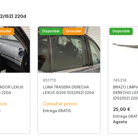
2/IS2) 220d
nsultar
Disponible
Consultar
Disponible
951715
745318
RADOR LEXUS
LUNA TRASERA DERECHA
BRAZO LIMPI
) 220d
LEXUS IS200 (DS2/IS2) 220d
DERECHO LEX
(DS2/IS2) 220
ecio
Consultar precio
25,00 €
S
Entrega GRATIS
Entrega GRAT
Agosto