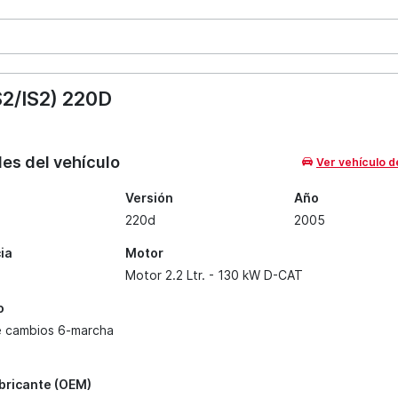
2/IS2) 220D
les del vehículo
Ver vehículo d
Versión
Año
220d
2005
ia
Motor
Motor 2.2 Ltr. - 130 kW D-CAT
o
e cambios 6-marcha
abricante (OEM)