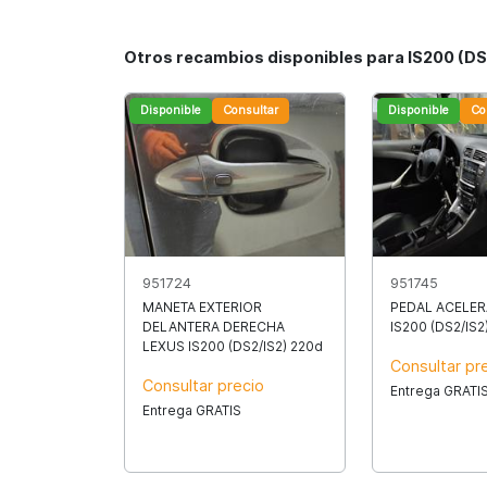
Otros recambios disponibles para IS200 (DS
Disponible
Consultar
Disponible
Co
951724
951745
MANETA EXTERIOR
PEDAL ACELE
DELANTERA DERECHA
IS200 (DS2/IS2
LEXUS IS200 (DS2/IS2) 220d
Consultar pr
Consultar precio
Entrega GRATI
Entrega GRATIS