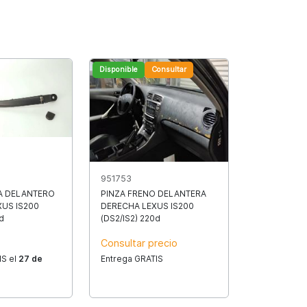
Disponible
Consultar
951753
A DELANTERO
PINZA FRENO DELANTERA
US IS200
DERECHA LEXUS IS200
d
(DS2/IS2) 220d
Consultar precio
IS el
27 de
Entrega GRATIS