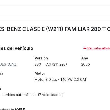
BENZ CLASE E (W211) FAMILIAR 280 T CD
les del vehículo
Ver vehículo d
Versión
Año
DES-BENZ
280 T CDI (211.220)
2005
ia
Motor
Motor 3.0 Ltr. - 140 kW CDI CAT
o
e cambios automática - (7 velocidades)
abricante (OEM)