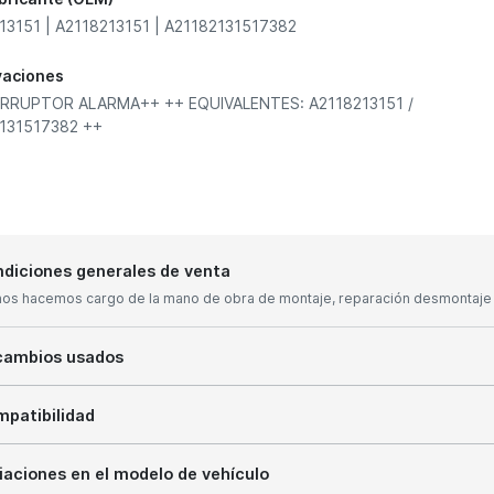
13151 | A2118213151 | A21182131517382
vaciones
RRUPTOR ALARMA++ ++ EQUIVALENTES: A2118213151 /
131517382 ++
diciones generales de venta
nos hacemos cargo de la mano de obra de montaje, reparación desmontaje y
cambios usados
patibilidad
iaciones en el modelo de vehículo