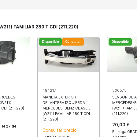
W211) FAMILIAR 280 T CDI (211.220)
Disponible
Consultar
Disponible
484217
500575
MERCEDES-
MANETA EXTERIOR
SENSOR DE 
(W211)
DELANTERA IZQUIERDA
MERCEDES-B
 CDI (211.220)
MERCEDES-BENZ CLASE E
(W211) FAMILI
(W211) FAMILIAR 280 T CDI
(211.220)
(211.220)
20,00 €
 el
27 de
Consultar precio
Entrega GRAT