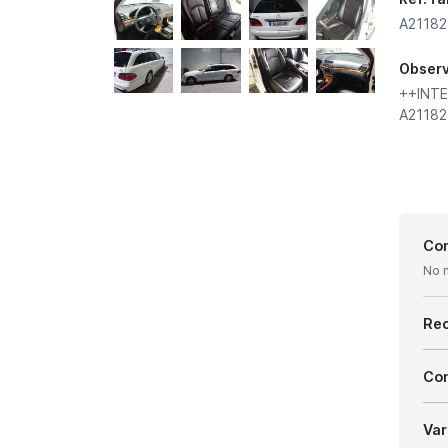
A21182
Obser
++INTE
A21182
Con
No 
Re
Com
Var