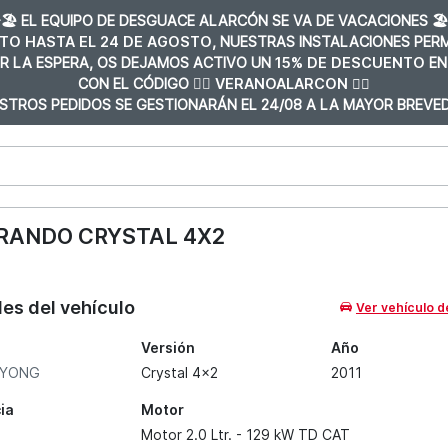
️🏖️ EL EQUIPO DE DESGUACE ALARCÓN SE VA DE VACACIONES 🏖️
TO HASTA EL 24 DE AGOSTO
, NUESTRAS INSTALACIONES PE
R LA ESPERA, OS DEJAMOS ACTIVO UN
15% DE DESCUENTO
EN
CON EL CÓDIGO 👉🏼
VERANOALARCON 👈🏼
STROS PEDIDOS SE GESTIONARÁN EL 24/08 A LA MAYOR BREVED
RANDO CRYSTAL 4X2
les del vehículo
Ver vehículo d
Versión
Año
GYONG
Crystal 4x2
2011
ia
Motor
Motor 2.0 Ltr. - 129 kW TD CAT