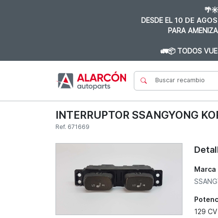
🌴☀
DESDE EL
10 DE AGOS
PARA AMENIZA
🚛📦 TODOS VUE
INTERRUPTOR SSANGYONG KO
Ref. 671669
Detal
Marca
SSAN
Potenc
129 CV