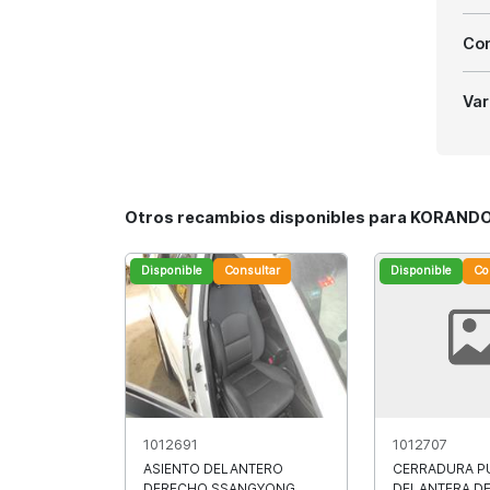
Com
Var
Otros recambios disponibles para KORANDO
Disponible
Consultar
Disponible
Co
1012691
1012707
ASIENTO DELANTERO
CERRADURA P
DERECHO SSANGYONG
DELANTERA D