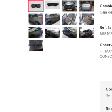
Cambi
Caja d
Ref. f
858103
Obser
++ MAN
CONECT
Con
No 
Re