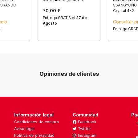
KORANDO
SSANGYONG
70,00 €
Crystal 4x2
Entrega GRATIS el
27 de
ecio
Consultar p
Agosto
S
Entrega GRAT
Opiniones de clientes
Información legal
Comunidad
Pa
Condiciones de compra
Facebook
Aviso legal
Twitter
Política de privacidad
Instagram