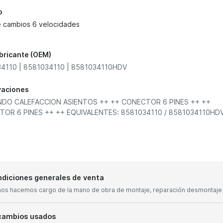
o
e cambios 6 velocidades
abricante (OEM)
4110 | 8581034110 | 8581034110HDV
vaciones
DO CALEFACCION ASIENTOS ++ ++ CONECTOR 6 PINES ++ ++
OR 6 PINES ++ ++ EQUIVALENTES: 8581034110 / 8581034110HD
diciones generales de venta
nos hacemos cargo de la mano de obra de montaje, reparación desmontaje y
cambios usados