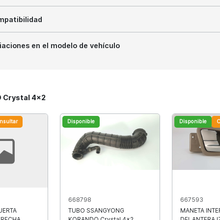
patibilidad
iaciones en el modelo de vehículo
 Crystal 4x2
nsultar
Disponible
Disponible
C
668798
667593
UERTA
TUBO SSANGYONG
MANETA INTE
ERECHA
KORANDO Crystal 4x2
DELANTERA I