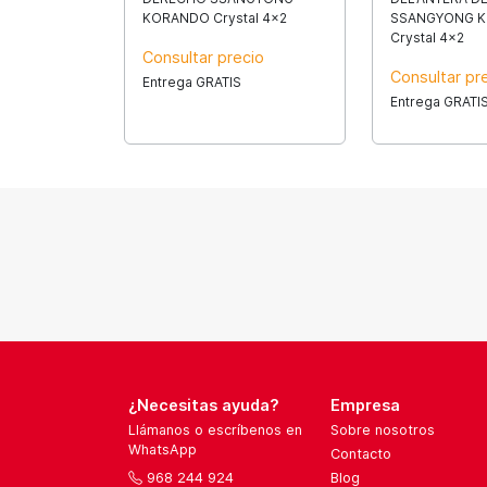
KORANDO Crystal 4x2
SSANGYONG 
Crystal 4x2
Consultar precio
Consultar pr
Entrega GRATIS
Entrega GRATI
¿Necesitas ayuda?
Empresa
Llámanos o escríbenos en
Sobre nosotros
WhatsApp
Contacto
968 244 924
Blog