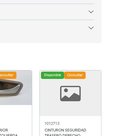
onsultar
Disponible
Consultar
1012713
RIOR
CINTURON SEGURIDAD
ZQUIERDA
TRASERO DERECHO