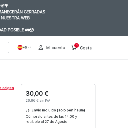
☀️🌴
RMANECERÁN CERRADAS
 NUESTRA WEB
AD POSIBLE 🚛📦
0
ES
Mi cuenta
Cesta
e origen
30,00 €
26,66 € sin IVA
Envío incluido (solo península)
Cómpralo antes de las 14:00 y
recíbelo el 27 de Agosto