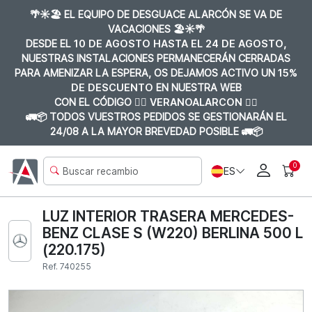
🌴☀️🏖️ EL EQUIPO DE DESGUACE ALARCÓN SE VA DE
VACACIONES 🏖️☀️🌴
DESDE EL
10 DE AGOSTO HASTA EL 24 DE AGOSTO
,
NUESTRAS INSTALACIONES PERMANECERÁN CERRADAS
PARA AMENIZAR LA ESPERA, OS DEJAMOS ACTIVO UN
15%
DE DESCUENTO
EN NUESTRA WEB
CON EL CÓDIGO 👉🏼
VERANOALARCON 👈🏼
🚛📦 TODOS VUESTROS PEDIDOS SE GESTIONARÁN EL
24/08 A LA MAYOR BREVEDAD POSIBLE 🚛📦
0
ES
LUZ INTERIOR TRASERA MERCEDES-
BENZ CLASE S (W220) BERLINA 500 L
(220.175)
Ref. 740255