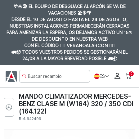
🌴☀️🏖️ EL EQUIPO DE DESGUACE ALARCÓN SE VA DE
VACACIONES 🏖️☀️🌴
DESDE EL
10 DE AGOSTO HASTA EL 24 DE AGOSTO
,
NUESTRAS INSTALACIONES PERMANECERÁN CERRADAS
PARA AMENIZAR LA ESPERA, OS DEJAMOS ACTIVO UN
15%
DE DESCUENTO
EN NUESTRA WEB
CON EL CÓDIGO 👉🏼
VERANOALARCON 👈🏼
🚛📦 TODOS VUESTROS PEDIDOS SE GESTIONARÁN EL
24/08 A LA MAYOR BREVEDAD POSIBLE 🚛📦
0
ES
MANDO CLIMATIZADOR MERCEDES-
BENZ CLASE M (W164) 320 / 350 CDI
(164.122)
Ref. 642499