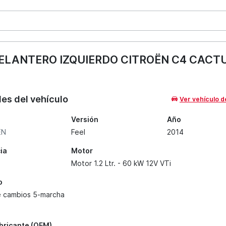
LANTERO IZQUIERDO CITROËN C4 CACTU
les del vehículo
Ver vehículo d
Versión
Año
ËN
Feel
2014
ia
Motor
Motor 1.2 Ltr. - 60 kW 12V VTi
o
e cambios 5-marcha
abricante (OEM)