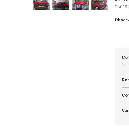
98016
Obser
Con
No 
Re
Com
Var