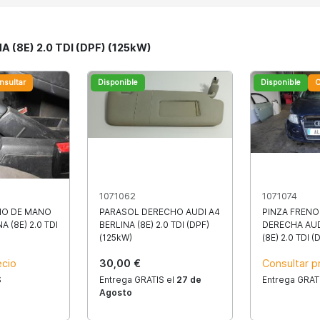
A (8E) 2.0 TDI (DPF) (125kW)
nsultar
Disponible
Disponible
C
1071062
1071074
NO DE MANO
PARASOL DERECHO AUDI A4
PINZA FRENO
A (8E) 2.0 TDI
BERLINA (8E) 2.0 TDI (DPF)
DERECHA AUD
(125kW)
(8E) 2.0 TDI (
ecio
30,00 €
Consultar p
S
Entrega GRATIS el
27 de
Entrega GRAT
Agosto