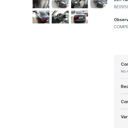
8E095
Obser
COMPR
Con
No 
Re
Com
Var