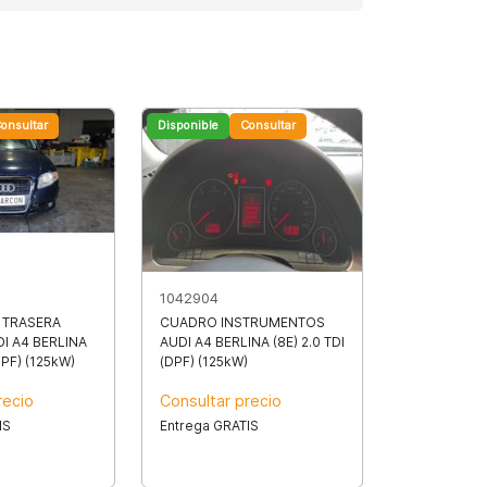
onsultar
Disponible
Consultar
1042904
 TRASERA
CUADRO INSTRUMENTOS
I A4 BERLINA
AUDI A4 BERLINA (8E) 2.0 TDI
DPF) (125kW)
(DPF) (125kW)
recio
Consultar precio
IS
Entrega GRATIS