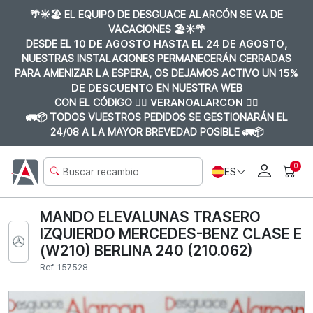
🌴☀️🏖️ EL EQUIPO DE DESGUACE ALARCÓN SE VA DE
VACACIONES 🏖️☀️🌴
DESDE EL
10 DE AGOSTO HASTA EL 24 DE AGOSTO
,
NUESTRAS INSTALACIONES PERMANECERÁN CERRADAS
PARA AMENIZAR LA ESPERA, OS DEJAMOS ACTIVO UN
15%
DE DESCUENTO
EN NUESTRA WEB
CON EL CÓDIGO 👉🏼
VERANOALARCON 👈🏼
🚛📦 TODOS VUESTROS PEDIDOS SE GESTIONARÁN EL
24/08 A LA MAYOR BREVEDAD POSIBLE 🚛📦
0
ES
MANDO ELEVALUNAS TRASERO
IZQUIERDO MERCEDES-BENZ CLASE E
(W210) BERLINA 240 (210.062)
Ref. 157528