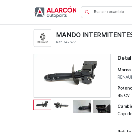
MANDO INTERMITENTES R
Ref. 742677
Detal
Marca
RENAU
Potenc
48 CV
Cambi
Caja d
Ref. f