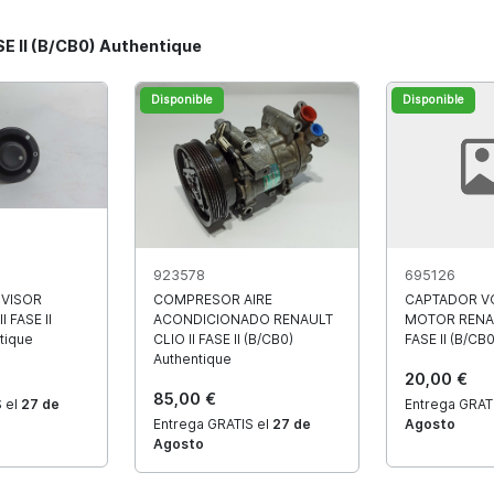
SE II (B/CB0) Authentique
Disponible
Disponible
923578
695126
VISOR
COMPRESOR AIRE
CAPTADOR V
 FASE II
ACONDICIONADO RENAULT
MOTOR RENAU
tique
CLIO II FASE II (B/CB0)
FASE II (B/CB
Authentique
20,00 €
85,00 €
 el
27 de
Entrega GRAT
Entrega GRATIS el
27 de
Agosto
Agosto