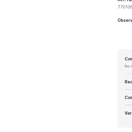
770106
Obser
Con
No 
Re
Com
Var