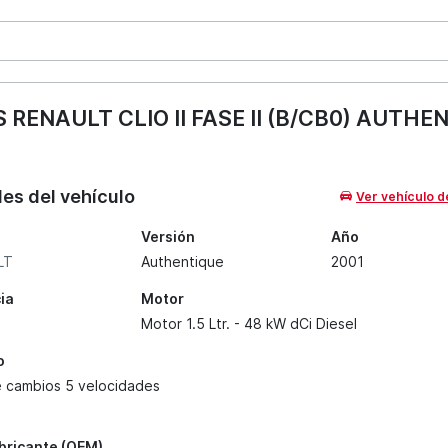
ENAULT CLIO II FASE II (B/CB0) AUTHE
les del vehículo
Ver vehículo d
Versión
Año
LT
Authentique
2001
ia
Motor
Motor 1.5 Ltr. - 48 kW dCi Diesel
o
e cambios 5 velocidades
abricante (OEM)