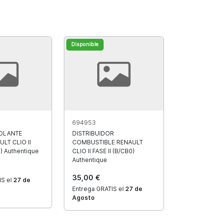
Disponible
694953
OLANTE
DISTRIBUIDOR
LT CLIO II
COMBUSTIBLE RENAULT
0) Authentique
CLIO II FASE II (B/CB0)
Authentique
35,00 €
IS el
27 de
Entrega GRATIS el
27 de
Agosto