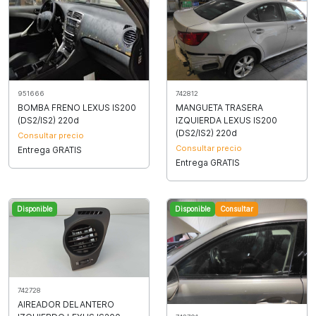
951666
742812
BOMBA FRENO LEXUS IS200
MANGUETA TRASERA
(DS2/IS2) 220d
IZQUIERDA LEXUS IS200
(DS2/IS2) 220d
Consultar precio
Consultar precio
Entrega GRATIS
Entrega GRATIS
Disponible
Disponible
Consultar
742728
AIREADOR DELANTERO