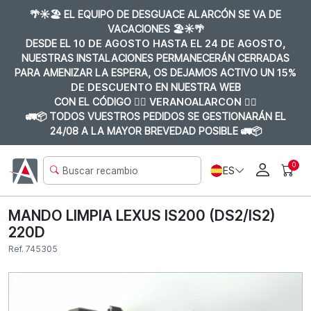
🌴☀️🏖️ EL EQUIPO DE DESGUACE ALARCÓN SE VA DE
VACACIONES 🏖️☀️🌴
DESDE EL
10 DE AGOSTO HASTA EL 24 DE AGOSTO
,
NUESTRAS INSTALACIONES PERMANECERÁN CERRADAS
PARA AMENIZAR LA ESPERA, OS DEJAMOS ACTIVO UN
15%
DE DESCUENTO
EN NUESTRA WEB
CON EL CÓDIGO 👉🏼
VERANOALARCON 👈🏼
🚛📦 TODOS VUESTROS PEDIDOS SE GESTIONARÁN EL
24/08 A LA MAYOR BREVEDAD POSIBLE 🚛📦
0
ES
MANDO LIMPIA LEXUS IS200 (DS2/IS2)
220D
Ref. 745305