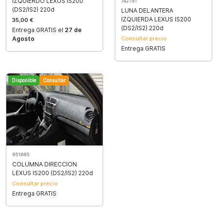
IZQUIERDO LEXUS IS200
742791
(DS2/IS2) 220d
LUNA DELANTERA
IZQUIERDA LEXUS IS200
35,00 €
(DS2/IS2) 220d
Entrega GRATIS el
27 de
Consultar precio
Agosto
Entrega GRATIS
Disponible
Consultar
951685
COLUMNA DIRECCION
LEXUS IS200 (DS2/IS2) 220d
Consultar precio
Entrega GRATIS