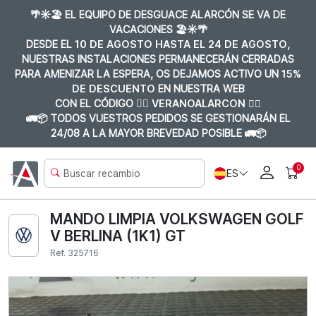
🌴☀️🏖️ EL EQUIPO DE DESGUACE ALARCÓN SE VA DE
VACACIONES 🏖️☀️🌴
DESDE EL
10 DE AGOSTO HASTA EL 24 DE AGOSTO
,
NUESTRAS INSTALACIONES PERMANECERÁN CERRADAS
PARA AMENIZAR LA ESPERA, OS DEJAMOS ACTIVO UN
15%
DE DESCUENTO
EN NUESTRA WEB
CON EL CÓDIGO 👉🏼
VERANOALARCON 👈🏼
🚛📦 TODOS VUESTROS PEDIDOS SE GESTIONARÁN EL
24/08 A LA MAYOR BREVEDAD POSIBLE 🚛📦
0
ES
MANDO LIMPIA VOLKSWAGEN GOLF
V BERLINA (1K1) GT
Ref. 325716