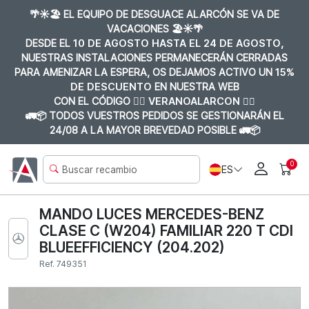
🌴☀️🏖️ EL EQUIPO DE DESGUACE ALARCÓN SE VA DE
VACACIONES 🏖️☀️🌴
DESDE EL
10 DE AGOSTO HASTA EL 24 DE AGOSTO
,
NUESTRAS INSTALACIONES PERMANECERÁN CERRADAS
PARA AMENIZAR LA ESPERA, OS DEJAMOS ACTIVO UN
15%
DE DESCUENTO
EN NUESTRA WEB
CON EL CÓDIGO 👉🏼
VERANOALARCON 👈🏼
🚛📦 TODOS VUESTROS PEDIDOS SE GESTIONARÁN EL
24/08 A LA MAYOR BREVEDAD POSIBLE 🚛📦
0
ES
MANDO LUCES MERCEDES-BENZ
CLASE C (W204) FAMILIAR 220 T CDI
BLUEEFFICIENCY (204.202)
Ref. 749351