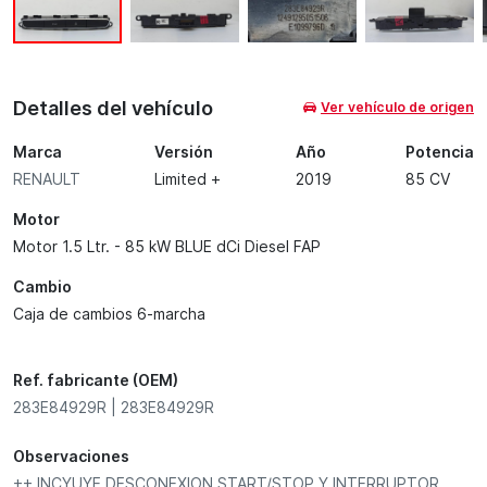
Detalles del vehículo
Ver vehículo de origen
Marca
Versión
Año
Potencia
RENAULT
Limited +
2019
85 CV
Motor
Motor 1.5 Ltr. - 85 kW BLUE dCi Diesel FAP
Cambio
Caja de cambios 6-marcha
Ref. fabricante (OEM)
283E84929R | 283E84929R
Observaciones
++ INCYUYE DESCONEXION START/STOP Y INTERRUPTOR