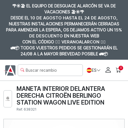
🌴☀️🏖️ EL EQUIPO DE DESGUACE ALARCÓN SE VA DE
VACACIONES 🏖️☀️🌴
DESDE EL
10 DE AGOSTO HASTA EL 24 DE AGOSTO
,
NUESTRAS INSTALACIONES PERMANECERÁN CERRADAS
PARA AMENIZAR LA ESPERA, OS DEJAMOS ACTIVO UN
15%
DE DESCUENTO
EN NUESTRA WEB
CON EL CÓDIGO 👉🏼
VERANOALARCON 👈🏼
🚛📦 TODOS VUESTROS PEDIDOS SE GESTIONARÁN EL
24/08 A LA MAYOR BREVEDAD POSIBLE 🚛📦
0
ES
MANETA INTERIOR DELANTERA
DERECHA CITROËN BERLINGO
STATION WAGON LIVE EDITION
Ref. 638321