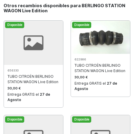
Otros recambios disponibles para BERLINGO STATION
WAGON Live Edition
Disponible
Disponible
622986
TUBO CITROËN BERLINGO
STATION WAGON Live Edition
656330
TUBO CITROËN BERLINGO
30,00 €
STATION WAGON Live Edition
Entrega GRATIS el
27 de
30,00 €
Agosto
Entrega GRATIS el
27 de
Agosto
Disponible
Disponible