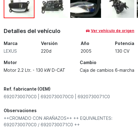
Detalles del vehículo
Ver vehículo de origen
Marca
Versión
Año
Potencia
LEXUS
220d
2005
130 CV
Motor
Cambio
Motor 2.2 Ltr. - 130 kW D-CAT
Caja de cambios 6-marcha
Ref. fabricante (OEM)
6920730070C0 | 6920730070C0 | 6920730071C0
Observaciones
++CROMADO CON ARAÑAZOS++ ++ EQUIVALENTES:
6920730070C0 / 6920730071C0 ++