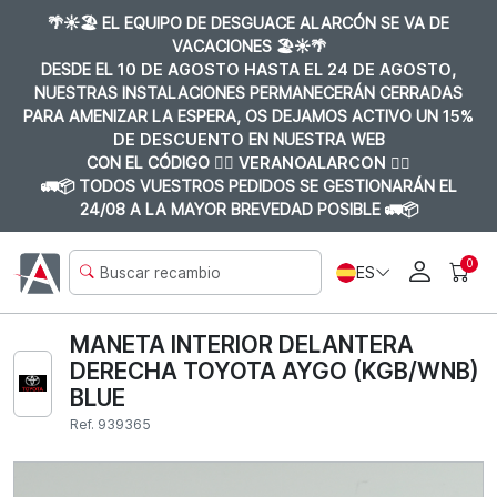
🌴☀️🏖️ EL EQUIPO DE DESGUACE ALARCÓN SE VA DE
VACACIONES 🏖️☀️🌴
DESDE EL
10 DE AGOSTO HASTA EL 24 DE AGOSTO
,
NUESTRAS INSTALACIONES PERMANECERÁN CERRADAS
PARA AMENIZAR LA ESPERA, OS DEJAMOS ACTIVO UN
15%
DE DESCUENTO
EN NUESTRA WEB
CON EL CÓDIGO 👉🏼
VERANOALARCON 👈🏼
🚛📦 TODOS VUESTROS PEDIDOS SE GESTIONARÁN EL
24/08 A LA MAYOR BREVEDAD POSIBLE 🚛📦
0
ES
MANETA INTERIOR DELANTERA
DERECHA TOYOTA AYGO (KGB/WNB)
BLUE
Ref. 939365