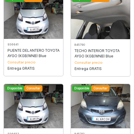
936641
845790
PUENTE DELANTERO TOYOTA
TECHO INTERIOR TOYOTA
AYGO (KGB/WNB) Blue
AYGO (KGB/WNB) Blue
Consultar precio
Consultar precio
Entrega GRATIS
Entrega GRATIS
Disponible
Consultar
Disponible
Consultar
936653
845743