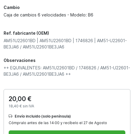
Cambio
Caja de cambios 6 velocidades - Modelo: B6
Ref. fabricante (OEM)
AM51U22601BD | AM51U22601BD | 1746826 | AM51-U22601-
BE3JA6 / AM51U22601BE3JA6
Observaciones
++ EQUIVALENTES: AM51U22601BD / 1746826 / AM51-U22601-
BE3JA6 / AM51U22601BE3JA6 ++
20,00 €
18,40 € sin IVA
Envío incluido (solo península)
Cómpralo antes de las 14:00 y recíbelo el 27 de Agosto