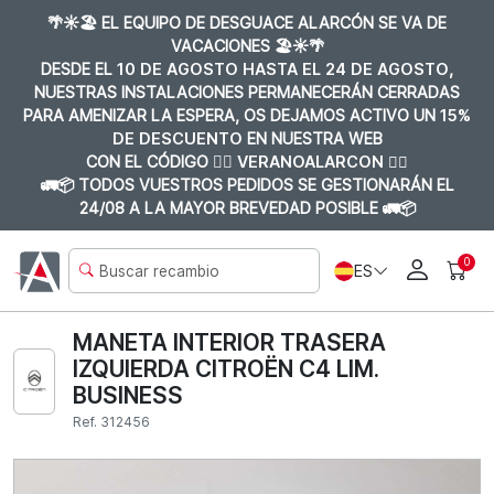
🌴☀️🏖️ EL EQUIPO DE DESGUACE ALARCÓN SE VA DE
VACACIONES 🏖️☀️🌴
DESDE EL
10 DE AGOSTO HASTA EL 24 DE AGOSTO
,
NUESTRAS INSTALACIONES PERMANECERÁN CERRADAS
PARA AMENIZAR LA ESPERA, OS DEJAMOS ACTIVO UN
15%
DE DESCUENTO
EN NUESTRA WEB
CON EL CÓDIGO 👉🏼
VERANOALARCON 👈🏼
🚛📦 TODOS VUESTROS PEDIDOS SE GESTIONARÁN EL
24/08 A LA MAYOR BREVEDAD POSIBLE 🚛📦
0
ES
MANETA INTERIOR TRASERA
IZQUIERDA CITROËN C4 LIM.
BUSINESS
Ref. 312456