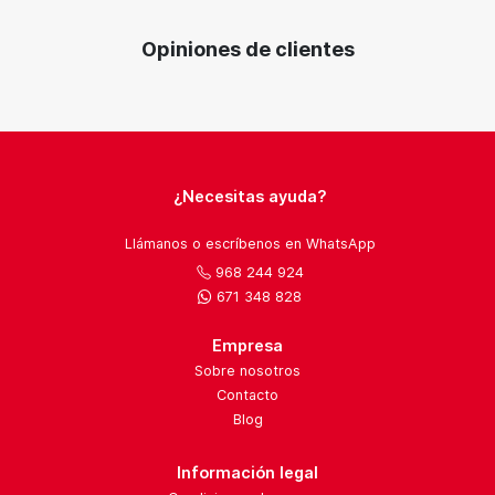
Opiniones de clientes
¿Necesitas ayuda?
Llámanos o escríbenos en WhatsApp
968 244 924
671 348 828
Empresa
Sobre nosotros
Contacto
Blog
Información legal