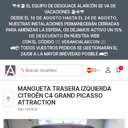
🌴☀️🏖️ EL EQUIPO DE DESGUACE ALARCÓN SE VA DE
VACACIONES 🏖️☀️🌴
DESDE EL
10 DE AGOSTO HASTA EL 24 DE AGOSTO
,
NUESTRAS INSTALACIONES PERMANECERÁN CERRADAS
PARA AMENIZAR LA ESPERA, OS DEJAMOS ACTIVO UN
15%
DE DESCUENTO
EN NUESTRA WEB
CON EL CÓDIGO 👉🏼
VERANOALARCON 👈🏼
🚛📦 TODOS VUESTROS PEDIDOS SE GESTIONARÁN EL
24/08 A LA MAYOR BREVEDAD POSIBLE 🚛📦
0
ES
MANGUETA TRASERA IZQUIERDA
CITROËN C4 GRAND PICASSO
ATTRACTION
Ref. 745432