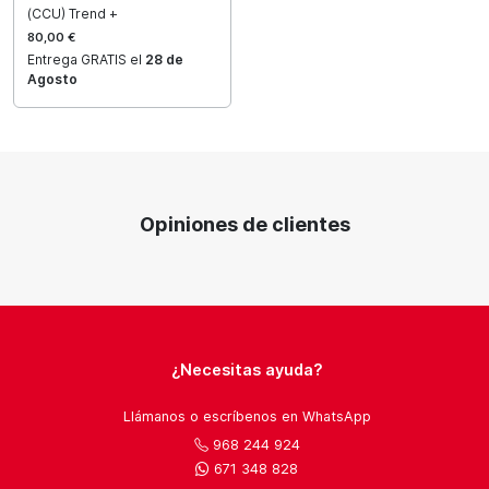
(CCU) Trend +
80,00 €
Entrega GRATIS el
28 de
Agosto
Opiniones de clientes
¿Necesitas ayuda?
Llámanos o escríbenos en WhatsApp
968 244 924
671 348 828