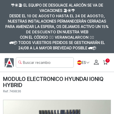
🌴☀️🏖️ EL EQUIPO DE DESGUACE ALARCÓN SE VA DE
VACACIONES 🏖️☀️🌴
DESDE EL
10 DE AGOSTO HASTA EL 24 DE AGOSTO
,
NUESTRAS INSTALACIONES PERMANECERÁN CERRADAS
PARA AMENIZAR LA ESPERA, OS DEJAMOS ACTIVO UN
15%
DE DESCUENTO
EN NUESTRA WEB
CON EL CÓDIGO 👉🏼
VERANOALARCON 👈🏼
🚛📦 TODOS VUESTROS PEDIDOS SE GESTIONARÁN EL
24/08 A LA MAYOR BREVEDAD POSIBLE 🚛📦
0
ES
MODULO ELECTRONICO HYUNDAI IONIQ
HYBRID
Ref. 749836