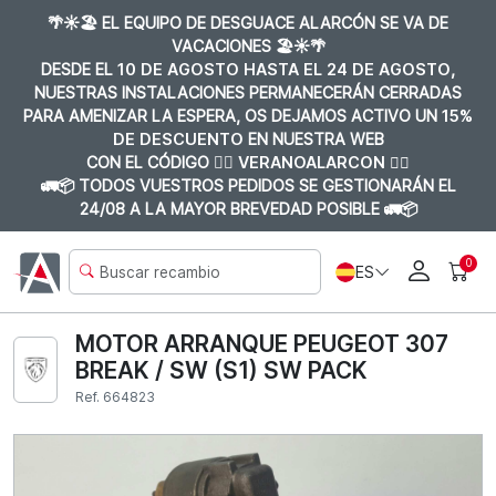
🌴☀️🏖️ EL EQUIPO DE DESGUACE ALARCÓN SE VA DE
VACACIONES 🏖️☀️🌴
DESDE EL
10 DE AGOSTO HASTA EL 24 DE AGOSTO
,
NUESTRAS INSTALACIONES PERMANECERÁN CERRADAS
PARA AMENIZAR LA ESPERA, OS DEJAMOS ACTIVO UN
15%
DE DESCUENTO
EN NUESTRA WEB
CON EL CÓDIGO 👉🏼
VERANOALARCON 👈🏼
🚛📦 TODOS VUESTROS PEDIDOS SE GESTIONARÁN EL
24/08 A LA MAYOR BREVEDAD POSIBLE 🚛📦
0
ES
MOTOR ARRANQUE PEUGEOT 307
BREAK / SW (S1) SW PACK
Ref. 664823