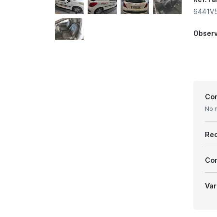
6441V5
Obser
Con
No 
Re
Com
Var