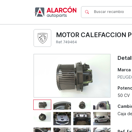
MOTOR CALEFACCION P
Ref. 749464
Detal
Marca
PEUGE
Potenc
50 CV
Cambi
Caja d
Ref. f