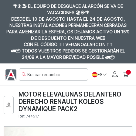
🌴☀️🏖️ EL EQUIPO DE DESGUACE ALARCÓN SE VA DE
VACACIONES 🏖️☀️🌴
DESDE EL
10 DE AGOSTO HASTA EL 24 DE AGOSTO
,
NUESTRAS INSTALACIONES PERMANECERÁN CERRADAS
PARA AMENIZAR LA ESPERA, OS DEJAMOS ACTIVO UN
15%
DE DESCUENTO
EN NUESTRA WEB
CON EL CÓDIGO 👉🏼
VERANOALARCON 👈🏼
🚛📦 TODOS VUESTROS PEDIDOS SE GESTIONARÁN EL
24/08 A LA MAYOR BREVEDAD POSIBLE 🚛📦
0
ES
MOTOR ELEVALUNAS DELANTERO
DERECHO RENAULT KOLEOS
DYNAMIQUE PACK2
Ref. 744517