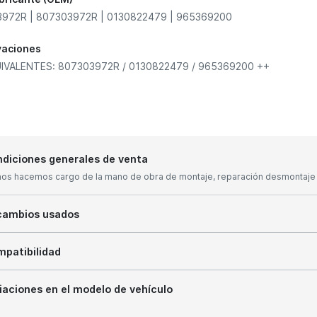
972R | 807303972R | 0130822479 | 965369200
vaciones
IVALENTES: 807303972R / 0130822479 / 965369200 ++
diciones generales de venta
nos hacemos cargo de la mano de obra de montaje, reparación desmontaje y
cambios usados
patibilidad
iaciones en el modelo de vehículo