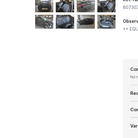
807303
Obser
++ EQU
Con
No 
Re
Com
Var