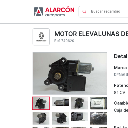
MOTOR ELEVALUNAS DE
Ref. 740620
Detal
Marca
RENAU
Potenc
81 CV
Cambi
Caja d
Ref. f