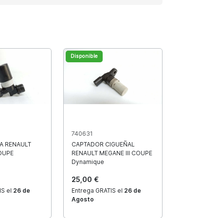
Disponible
740631
A RENAULT
CAPTADOR CIGUEÑAL
COUPE
RENAULT MEGANE III COUPE
Dynamique
25,00 €
IS el
26 de
Entrega GRATIS el
26 de
Agosto