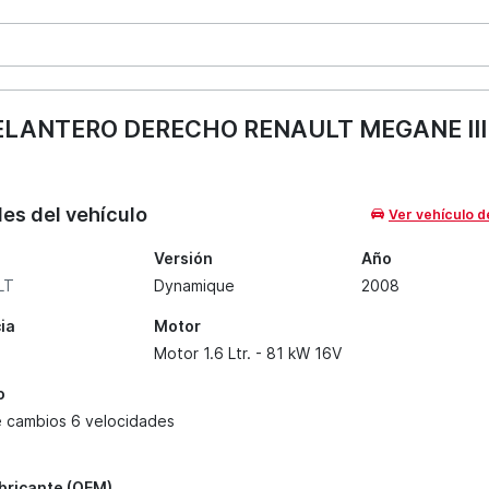
LANTERO DERECHO RENAULT MEGANE II
les del vehículo
Ver vehículo d
Versión
Año
LT
Dynamique
2008
ia
Motor
Motor 1.6 Ltr. - 81 kW 16V
o
e cambios 6 velocidades
abricante (OEM)