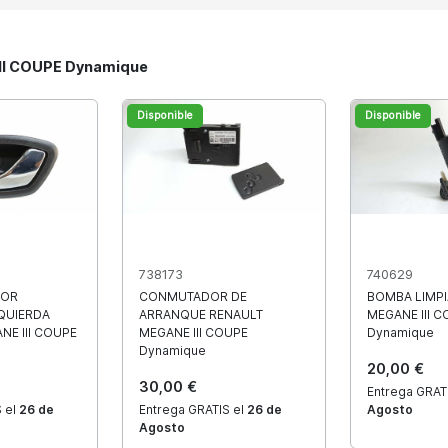
III COUPE Dynamique
Disponible
Disponible
738173
740629
IOR
CONMUTADOR DE
BOMBA LIMPI
QUIERDA
ARRANQUE RENAULT
MEGANE III 
NE III COUPE
MEGANE III COUPE
Dynamique
Dynamique
20,00 €
30,00 €
Entrega GRAT
 el
26 de
Entrega GRATIS el
26 de
Agosto
Agosto