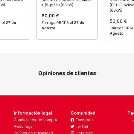
kW)
+ (5-ptas.) (63kW)
(DE) 1.3 Activ
(63kW)
80,00 €
50,00 €
 el
27 de
Entrega GRATIS el
27 de
Agosto
Entrega GRAT
Agosto
Opiniones de clientes
Información legal
Comunidad
Pa
Condiciones de compra
Facebook
Aviso legal
Twitter
Política de privacidad
Instagram