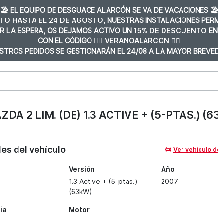
️🏖️ EL EQUIPO DE DESGUACE ALARCÓN SE VA DE VACACIONES 🏖️
TO HASTA EL 24 DE AGOSTO
, NUESTRAS INSTALACIONES PE
R LA ESPERA, OS DEJAMOS ACTIVO UN
15% DE DESCUENTO
EN
CON EL CÓDIGO 👉🏼
VERANOALARCON 👈🏼
STROS PEDIDOS SE GESTIONARÁN EL 24/08 A LA MAYOR BREVED
 2 LIM. (DE) 1.3 ACTIVE + (5-PTAS.) (
les del vehículo
Ver vehículo d
Versión
Año
1.3 Active + (5-ptas.)
2007
(63kW)
ia
Motor