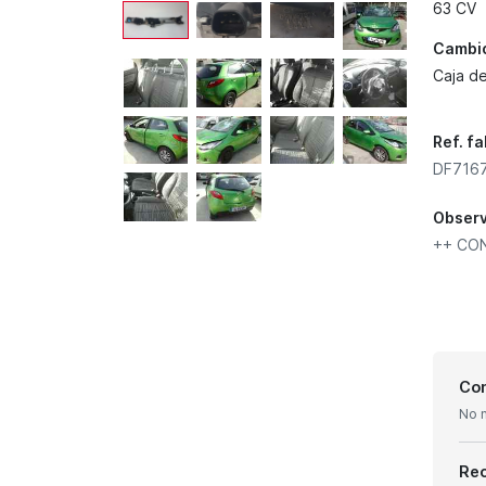
63 CV
Cambi
Caja d
Ref. f
DF7167
Obser
++ CON
Con
No 
Re