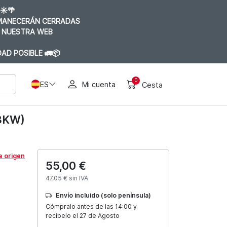
☀️🌴
RMANECERÁN CERRADAS
 NUESTRA WEB
AD POSIBLE 🚛📦
0
ES
Mi cuenta
Cesta
63KW)
e origen
55,00 €
47,05 € sin IVA
Envío incluido (solo península)
Cómpralo antes de las 14:00 y
recíbelo el 27 de Agosto