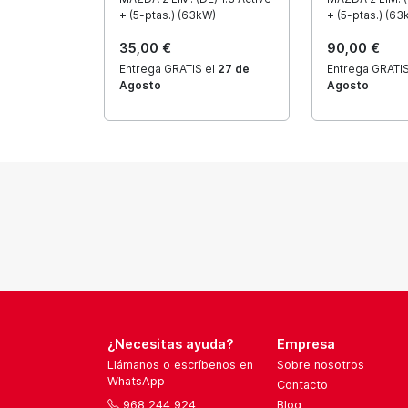
+ (5-ptas.) (63kW)
+ (5-ptas.) (63
35,00 €
90,00 €
Entrega GRATIS el
27 de
Entrega GRATIS
Agosto
Agosto
¿Necesitas ayuda?
Empresa
Llámanos o escríbenos en
Sobre nosotros
WhatsApp
Contacto
968 244 924
Blog