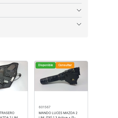
Disponible
Consultar
601567
 TRASERO
MANDO LUCES MAZDA 2
AZDA 2 LIM.
LIM. (DE) 1.3 Active + (5-