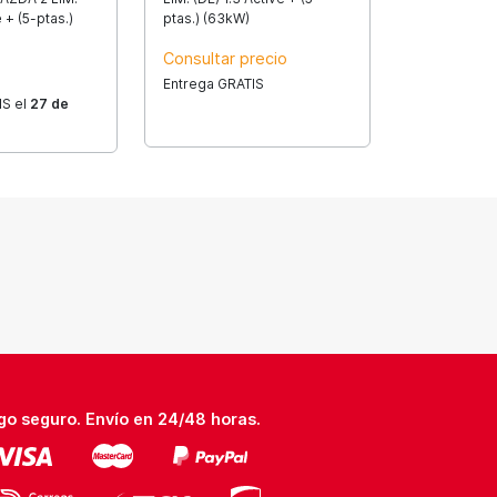
e + (5-ptas.)
ptas.) (63kW)
Consultar precio
Entrega GRATIS
IS el
27 de
go seguro. Envío en 24/48 horas.