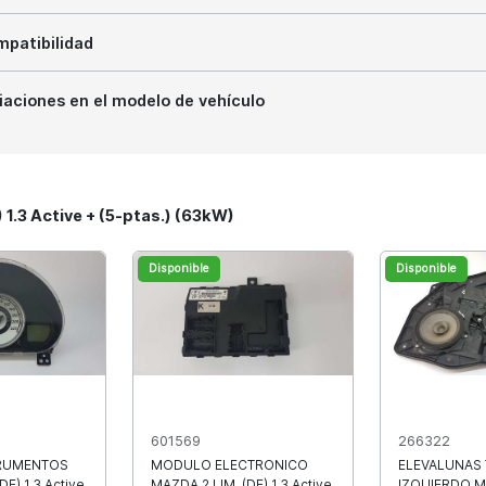
patibilidad
iaciones en el modelo de vehículo
 1.3 Active + (5-ptas.) (63kW)
Disponible
Disponible
601569
266322
RUMENTOS
MODULO ELECTRONICO
ELEVALUNAS
DE) 1.3 Active
MAZDA 2 LIM. (DE) 1.3 Active
IZQUIERDO M