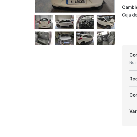
Cambi
Caja d
Con
No 
Re
Com
Var