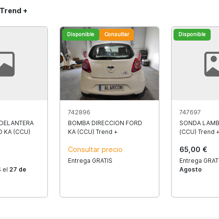
 Trend +
Disponible
Consultar
Disponible
742896
747697
 DELANTERA
BOMBA DIRECCION FORD
SONDA LAMB
 KA (CCU)
KA (CCU) Trend +
(CCU) Trend 
Consultar precio
65,00 €
Entrega GRATIS
Entrega GRAT
 el
27 de
Agosto