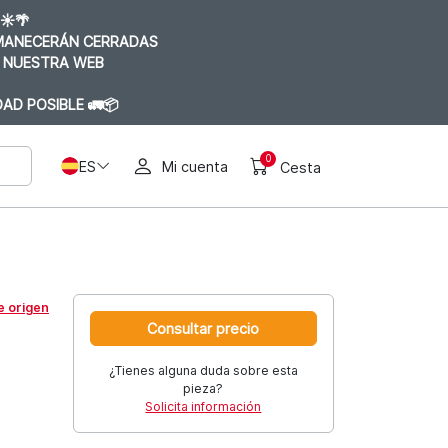
☀️🌴
RMANECERÁN CERRADAS
 NUESTRA WEB
AD POSIBLE 🚛📦
0
ES
Mi cuenta
Cesta
e origen
Consultar precio
¿Tienes alguna duda sobre esta
pieza?
Solicita información