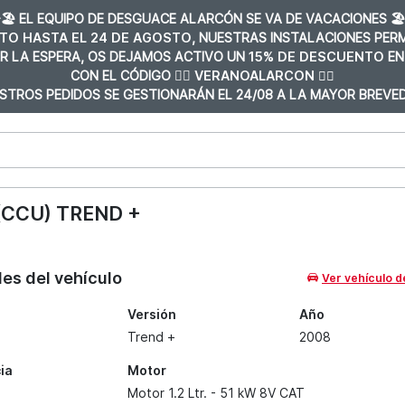
️🏖️ EL EQUIPO DE DESGUACE ALARCÓN SE VA DE VACACIONES 🏖️
TO HASTA EL 24 DE AGOSTO
, NUESTRAS INSTALACIONES PE
R LA ESPERA, OS DEJAMOS ACTIVO UN
15% DE DESCUENTO
EN
CON EL CÓDIGO 👉🏼
VERANOALARCON 👈🏼
STROS PEDIDOS SE GESTIONARÁN EL 24/08 A LA MAYOR BREVED
(CCU) TREND +
les del vehículo
Ver vehículo d
Versión
Año
Trend +
2008
ia
Motor
Motor 1.2 Ltr. - 51 kW 8V CAT