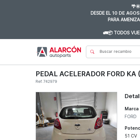
🌴☀
DESDE EL
10 DE AGOS
PARA AMENIZA
🚛📦 TODOS VUE
PEDAL ACELERADOR FORD KA 
Ref. 742979
Detal
Marca
FORD
Potenc
51 CV