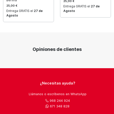
Berlina
25,00 €
25,00 €
Entrega GRATIS el
27 de
Entrega GRATIS el
27 de
Agosto
Agosto
Opiniones de clientes
¿Necesitas ayuda?
Llámanos o escríbenos en WhatsApp
968 244 924
671 348 828