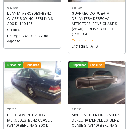
642756
618429
LLANTA MERCEDES-BENZ
GUARNECIDO PUERTA
CLASE S (W140) BERLINA S
DELANTERA DERECHA
300 D (140.135)
MERCEDES-BENZ CLASE S
(W140) BERLINA S 300 D
90,00 €
(140.135)
Entrega GRATIS el
27 de
Consultar precio
Agosto
Entrega GRATIS
Disponible
Consultar
Disponible
Consultar
710225
618453
ELECTROVENTILADOR
MANETA EXTERIOR TRASERA
MERCEDES-BENZ CLASE S
DERECHA MERCEDES-BENZ
(W140) BERLINA S 300 D
CLASE S (W140) BERLINA S