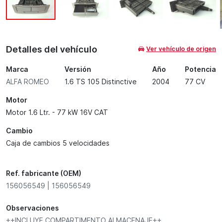
Detalles del vehículo
Ver vehículo de origen
Marca
Versión
Año
Potencia
ALFA ROMEO
1.6 TS 105 Distinctive
2004
77 CV
Motor
Motor 1.6 Ltr. - 77 kW 16V CAT
Cambio
Caja de cambios 5 velocidades
Ref. fabricante (OEM)
156056549 | 156056549
Observaciones
++INCLUYE COMPARTIMENTO ALMACENAJE++