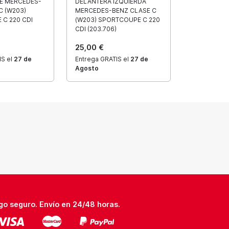
E MERCEDES-
DELANTERA IZQUIERDA
C (W203)
MERCEDES-BENZ CLASE C
C 220 CDI
(W203) SPORTCOUPE C 220
CDI (203.706)
25,00 €
IS el
27 de
Entrega GRATIS el
27 de
Agosto
go seguro. Envío en 24/48 horas.