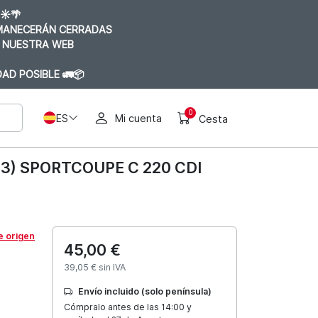
☀️🌴
RMANECERÁN CERRADAS
 NUESTRA WEB
AD POSIBLE 🚛📦
0
ES
Mi cuenta
Cesta
3) SPORTCOUPE C 220 CDI
e origen
45,00 €
39,05 € sin IVA
Envío incluido (solo península)
Cómpralo antes de las 14:00 y