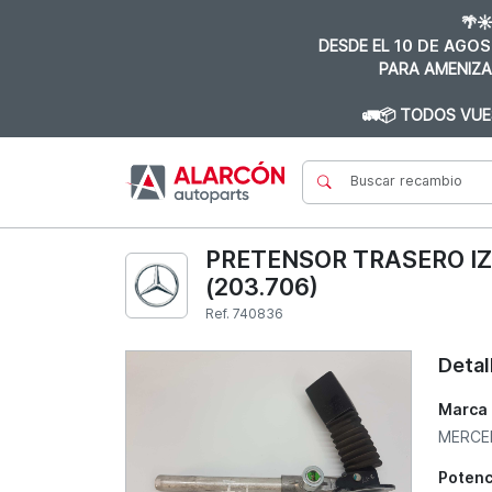
🌴☀
DESDE EL
10 DE AGOS
PARA AMENIZA
🚛📦 TODOS VUE
PRETENSOR TRASERO IZ
(203.706)
Ref. 740836
Detal
Marca
MERCE
Potenc