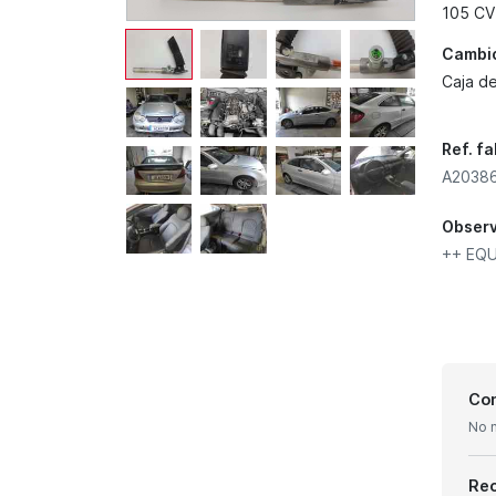
105 CV
Cambi
Caja d
Ref. f
A20386
Obser
++ EQU
Con
No 
Re