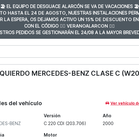
️🏖️ EL EQUIPO DE DESGUACE ALARCÓN SE VA DE VACACIONES 🏖️
TO HASTA EL 24 DE AGOSTO
, NUESTRAS INSTALACIONES PE
R LA ESPERA, OS DEJAMOS ACTIVO UN
15% DE DESCUENTO
EN
CON EL CÓDIGO 👉🏼
VERANOALARCON 👈🏼
STROS PEDIDOS SE GESTIONARÁN EL 24/08 A LA MAYOR BREVED
QUIERDO MERCEDES-BENZ CLASE C (W20
les del vehículo
Ver vehículo d
Versión
Año
DES-BENZ
C 220 CDI (203.706)
2000
ia
Motor