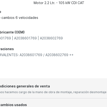
Motor 2.2 Ltr. - 105 kW CDI CAT
o
e cambios 6 velocidades
abricante (OEM)
01769 | A2038601769 | A2038602769
vaciones
IVALENTES: A2038601769 / A2038602769 ++
diciones generales de venta
nos hacemos cargo de la mano de obra de montaje, reparación desmontaje y
cambios usados