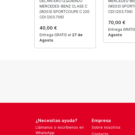
DELANTERO IZQUIERDO
MERCEDES-BE
MERCEDES-BENZ CLASE C
(W203) SPORT
(W203) SPORTCOUPE C 220
CDI (203.706)
CDI (203.706)
70,00 €
40,00 €
Entrega GRATIS
Entrega GRATIS el
27 de
Agosto
Agosto
¿Necesitas ayuda?
Empresa
Llámanos o escríbenos en
Sobre nosotros
WhatsApp
Contacto