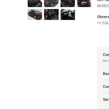
8K0837
Obser
++ EQU
Con
No 
Re
Com
Var