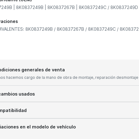
249B | 8K0837249B | 8K0837267B | 8K0837249C / 8K0837249D
vaciones
IVALENTES: 8K0837249B / 8K0837267B / 8K0837249C / 8K0837
diciones generales de venta
nos hacemos cargo de la mano de obra de montaje, reparación desmontaje y
cambios usados
patibilidad
iaciones en el modelo de vehículo