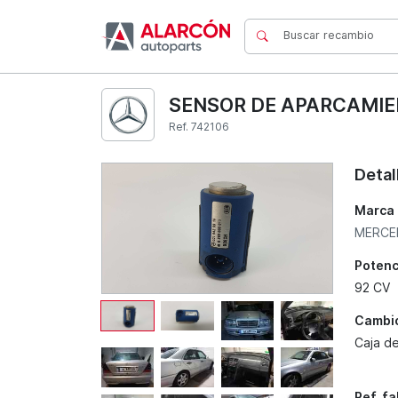
SENSOR DE APARCAMIEN
Ref. 742106
Detal
Marca
MERCE
Potenc
92 CV
Cambi
Caja d
Ref. f