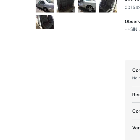
001542
Obser
++SIN
Con
No 
Re
Com
Var