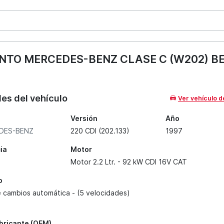
TO MERCEDES-BENZ CLASE C (W202) BERL
les del vehículo
Ver vehículo d
Versión
Año
DES-BENZ
220 CDI (202.133)
1997
ia
Motor
Motor 2.2 Ltr. - 92 kW CDI 16V CAT
o
e cambios automática - (5 velocidades)
abricante (OEM)