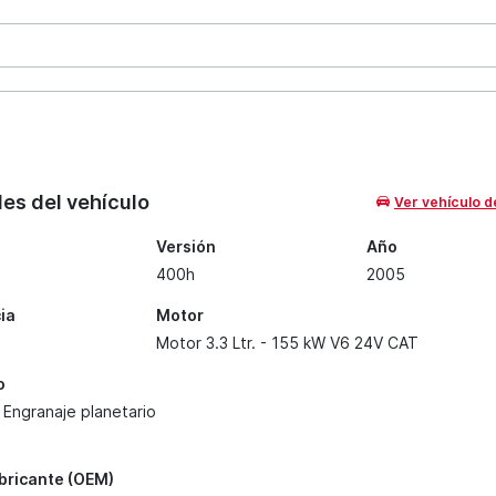
les del vehículo
Ver vehículo d
Versión
Año
400h
2005
ia
Motor
Motor 3.3 Ltr. - 155 kW V6 24V CAT
o
 Engranaje planetario
abricante (OEM)