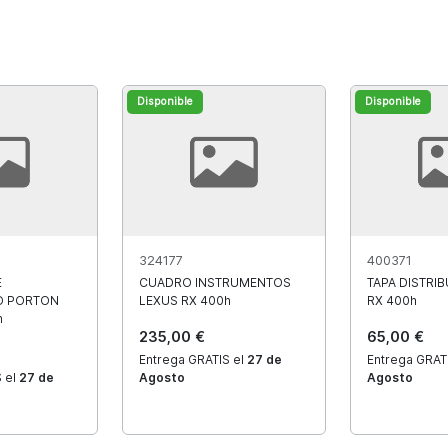
Disponible
Disponible
324177
400371
E
CUADRO INSTRUMENTOS
TAPA DISTRI
O PORTON
LEXUS RX 400h
RX 400h
h
235,00 €
65,00 €
Entrega GRATIS el
27 de
Entrega GRAT
 el
27 de
Agosto
Agosto