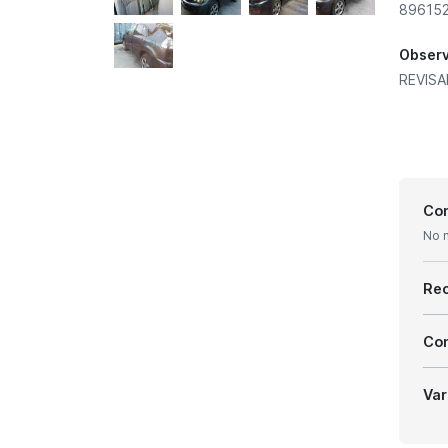
896152
Obser
REVIS
Con
No 
Re
Com
Var