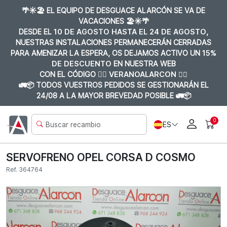
🌴☀️🏖️ EL EQUIPO DE DESGUACE ALARCÓN SE VA DE
VACACIONES 🏖️☀️🌴
DESDE EL
10 DE AGOSTO HASTA EL 24 DE AGOSTO
,
NUESTRAS INSTALACIONES PERMANECERÁN CERRADAS
PARA AMENIZAR LA ESPERA, OS DEJAMOS ACTIVO UN
15%
DE DESCUENTO
EN NUESTRA WEB
CON EL CÓDIGO 👉🏼
VERANOALARCON 👈🏼
🚛📦 TODOS VUESTROS PEDIDOS SE GESTIONARÁN EL
24/08 A LA MAYOR BREVEDAD POSIBLE 🚛📦
0
ES
SERVOFRENO OPEL CORSA D COSMO
Ref. 364764