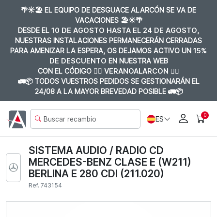
🌴☀️🏖️ EL EQUIPO DE DESGUACE ALARCÓN SE VA DE
VACACIONES 🏖️☀️🌴
DESDE EL
10 DE AGOSTO HASTA EL 24 DE AGOSTO
,
NUESTRAS INSTALACIONES PERMANECERÁN CERRADAS
PARA AMENIZAR LA ESPERA, OS DEJAMOS ACTIVO UN
15%
DE DESCUENTO
EN NUESTRA WEB
CON EL CÓDIGO 👉🏼
VERANOALARCON 👈🏼
🚛📦 TODOS VUESTROS PEDIDOS SE GESTIONARÁN EL
24/08 A LA MAYOR BREVEDAD POSIBLE 🚛📦
0
ES
SISTEMA AUDIO / RADIO CD
MERCEDES-BENZ CLASE E (W211)
BERLINA E 280 CDI (211.020)
Ref. 743154