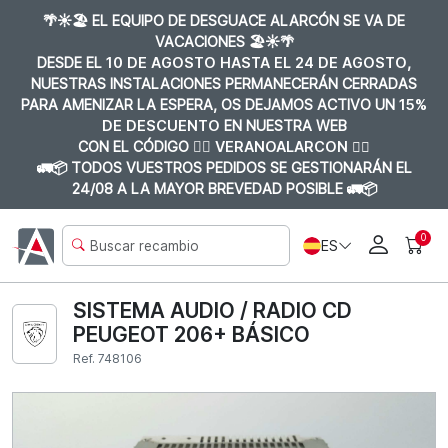
🌴☀️🏖️ EL EQUIPO DE DESGUACE ALARCÓN SE VA DE
VACACIONES 🏖️☀️🌴
DESDE EL
10 DE AGOSTO HASTA EL 24 DE AGOSTO
,
NUESTRAS INSTALACIONES PERMANECERÁN CERRADAS
PARA AMENIZAR LA ESPERA, OS DEJAMOS ACTIVO UN
15%
DE DESCUENTO
EN NUESTRA WEB
CON EL CÓDIGO 👉🏼
VERANOALARCON 👈🏼
🚛📦 TODOS VUESTROS PEDIDOS SE GESTIONARÁN EL
24/08 A LA MAYOR BREVEDAD POSIBLE 🚛📦
0
ES
SISTEMA AUDIO / RADIO CD
PEUGEOT 206+ BÁSICO
Ref. 748106